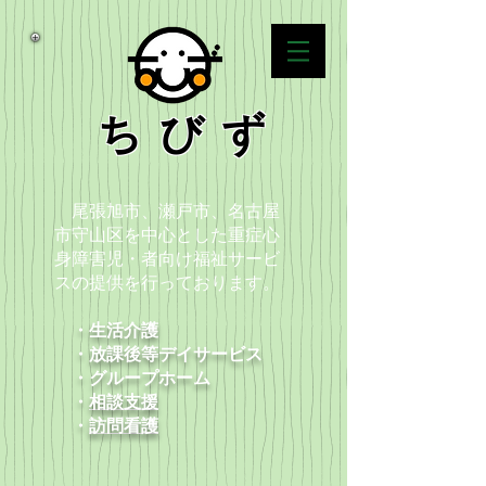
ちびず
尾張旭市、瀬戸市、名古屋
市守山区を中心とした重症心
身障害児・者向け福祉サービ
スの提供を行っております。
・生活介護
・放課後等デイサービス
​ ・グループホーム
・
相談支援
​ ・
訪問看護