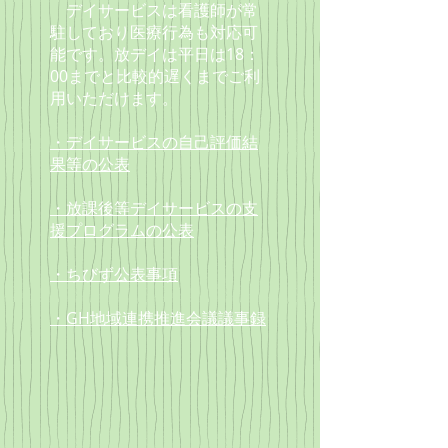
デイサービスは看護師が常
駐しており
医療行為も対応可
能です。放デイは
平日は18：
00までと
比較的遅くまでご利
用いただけます。
・デイサービスの自己評価結
果等の公表
・放課後等デイサービスの支
援プログラムの公表
・ちびず公表事項
・GH地域連携推進会議議事録