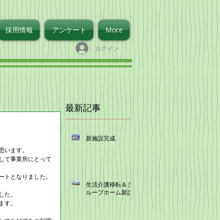
採用情報
アンケート
More
ログイン
最新記事
新施設完成
思います。
して事業所にとって
ートとなりました。
生活介護移転＆グ
ループホーム新設
した。
ます。