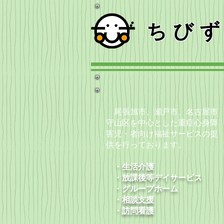
ちび
尾張旭市、瀬戸市、名古屋市
守山区を中心とした重症心身障
害児・者向け福祉サービスの提
供を行っております。
・生活介護
・放課後等デイサービス
​ ・グループホーム
・
相談支援
​ ・
訪問看護