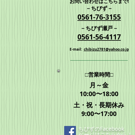
お問い合わせはこちらまで!
－ちびず－
​0561-76-3155
－
ちびず瀬戸
－
​0561-56-4117
E-mail:
chibizu2781@yahoo.co.jp
□営業時間□
月～金
10:00〜18:00
土・祝・長期休み
9:00〜17:00
ちびずのFacebook
ページは
こちら
から！