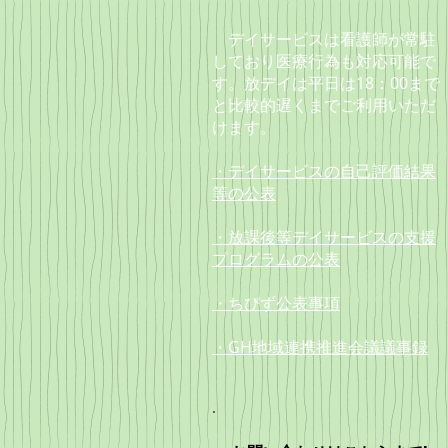
デイサービスは看護師が常駐
しており
医療行為も対応可能で
す。放デイは
平日は18：00まで
と
比較的遅くまでご利用いただ
けます。
・デイサービスの自己評価結果
等の公表
・放課後等デイサービスの支援
プログラムの公表
・ちびず公表事項
・GH地域連携推進会議議事録