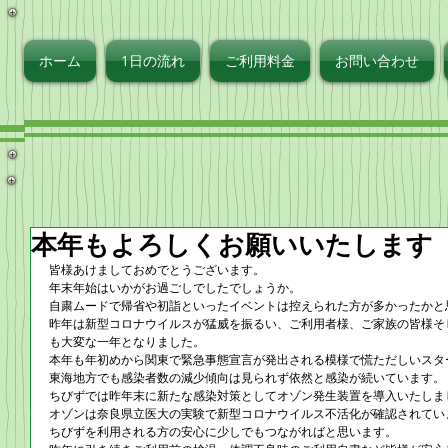
ず
ホーム
1日の流れ
ご利用料金
お問い合わせ
本年もよろしくお願いいたします
皆様あけましておめでとうございます。
年末年始はいかがお過ごしでしたでしょうか。
自粛ムードで帰省や初詣といったイベントは控えられた方が多かったかと
昨年は新型コロナウイルスが猛威を振るい、ご利用者様、ご家族の皆様そ
も大変な一年となりました。
本年も年初めから関東で緊急事態宣言が発出される模様で慌ただしいスタ
東海地方でも感染者数の減少傾向は見られず依然と感染が続いています。
ちびずでは昨年末に新たな感染対策としてオゾン発生装置を導入いたしま
オゾンは奈良県立医大の実験で新型コロナウイルス不活化が確認されてい
ちびずを利用される方の安心に少しでもつながればと思います。