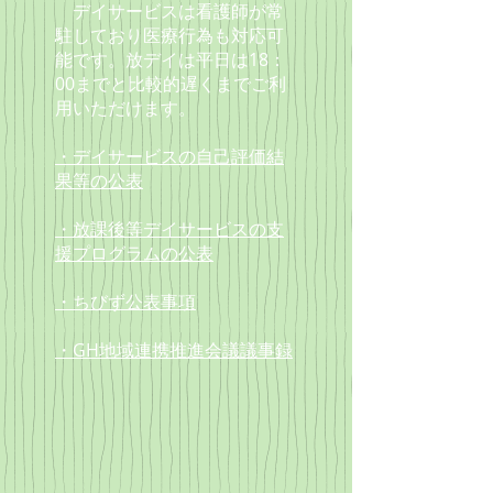
デイサービスは看護師が常
駐しており
医療行為も対応可
能です。放デイは
平日は18：
00までと
比較的遅くまでご利
用いただけます。
・デイサービスの自己評価結
果等の公表
・放課後等デイサービスの支
援プログラムの公表
・ちびず公表事項
・GH地域連携推進会議議事録