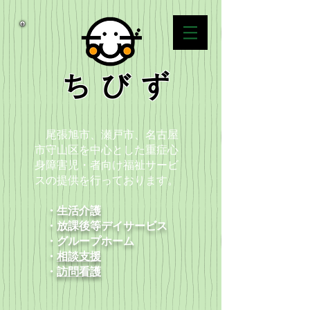
ちびず
尾張旭市、瀬戸市、名古屋
市守山区を中心とした重症心
身障害児・者向け福祉サービ
スの提供を行っております。
・生活介護
・放課後等デイサービス
​ ・グループホーム
・
相談支援
​ ・
訪問看護