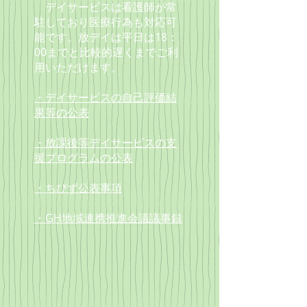
デイサービスは看護師が常
駐しており
医療行為も対応可
能です。放デイは
平日は18：
00までと
比較的遅くまでご利
用いただけます。
・デイサービスの自己評価結
果等の公表
・放課後等デイサービスの支
援プログラムの公表
・ちびず公表事項
・GH地域連携推進会議議事録