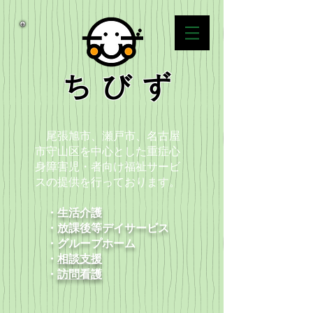
ちびず
尾張旭市、瀬戸市、名古屋
市守山区を中心とした重症心
身障害児・者向け福祉サービ
スの提供を行っております。
・生活介護
・放課後等デイサービス
​ ・グループホーム
・
相談支援
​ ・
訪問看護