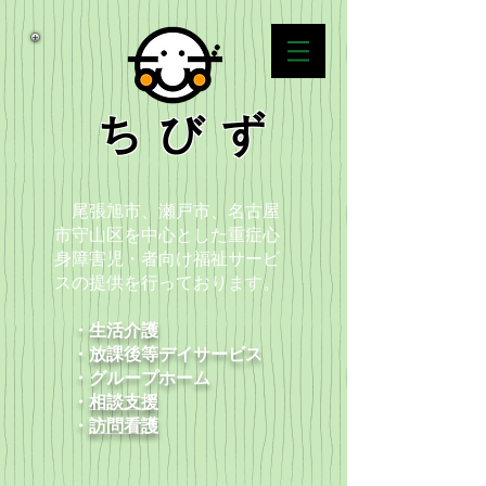
ちびず
尾張旭市、瀬戸市、名古屋
市守山区を中心とした重症心
身障害児・者向け福祉サービ
スの提供を行っております。
・生活介護
・放課後等デイサービス
​ ・グループホーム
・
相談支援
​ ・
訪問看護