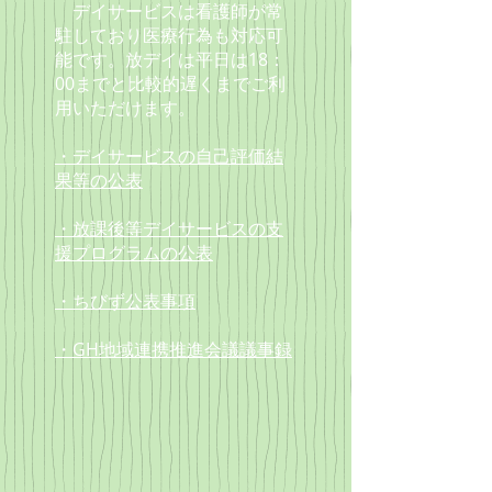
デイサービスは看護師が常
駐しており
医療行為も対応可
能です。放デイは
平日は18：
00までと
比較的遅くまでご利
用いただけます。
・デイサービスの自己評価結
果等の公表
・放課後等デイサービスの支
援プログラムの公表
・ちびず公表事項
・GH地域連携推進会議議事録