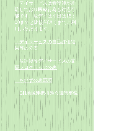
デイサービスは看護師が常
駐しており
医療行為も対応可
能です。放デイは
平日は18：
00までと
比較的遅くまでご利
用いただけます。
・デイサービスの自己評価結
果等の公表
・放課後等デイサービスの支
援プログラムの公表
・ちびず公表事項
・GH地域連携推進会議議事録