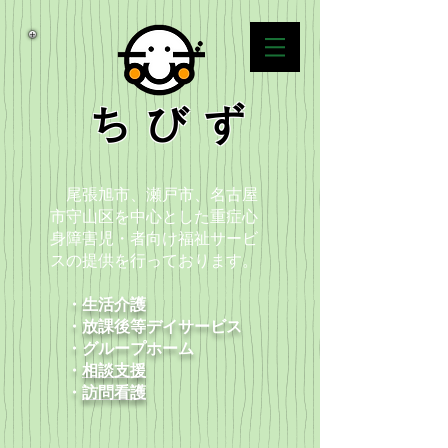
ちびず
尾張旭市、瀬戸市、名古屋
市守山区を中心とした重症心
身障害児・者向け福祉サービ
スの提供を行っております。
・生活介護
・放課後等デイサービス
​ ・グループホーム
・
相談支援
​ ・
訪問看護