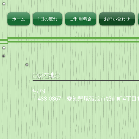
ず
ホーム
1日の流れ
ご利用料金
お問い合わせ
​〇所在地〇
​ちびず
〒488-0867 愛知県尾張旭市城前町4丁目