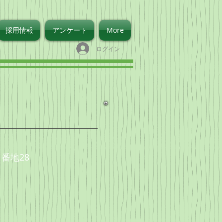
採用情報
アンケート
More
ログイン
1番地28