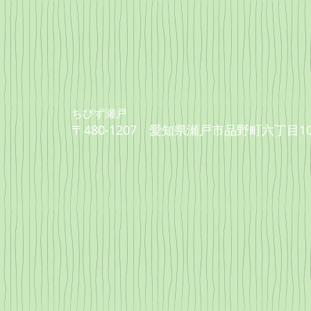
​ちびず瀬戸
〒480-1207 愛知県瀬戸市品野町六丁目10