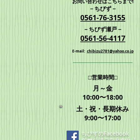
お問い合わせはこちらまで!
－ちびず－
​0561-76-3155
－
ちびず瀬戸
－
​0561-56-4117
E-mail:
chibizu2781@yahoo.co.jp
□営業時間□
月～金
10:00〜18:00
土・祝・長期休み
9:00〜17:00
ちびずのFacebook
ページは
こちら
から！