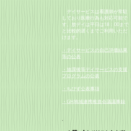
デイサービスは看護師が常駐
しており
医療行為も対応可能で
す。放デイは
平日は18：00まで
と
比較的遅くまでご利用いただ
けます。
・デイサービスの自己評価結果
等の公表
・放課後等デイサービスの支援
プログラムの公表
・ちびず公表事項
・GH地域連携推進会議議事録