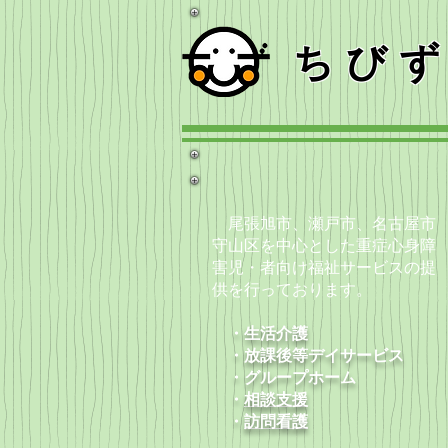
ちび
尾張旭市、瀬戸市、名古屋市
守山区を中心とした重症心身障
害児・者向け福祉サービスの提
供を行っております。
・生活介護
・放課後等デイサービス
​ ・グループホーム
・
相談支援
​ ・
訪問看護