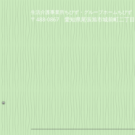
生活介護事業所ちびず・グループホームちびず
〒488-0867 愛知県尾張旭市城前町二丁目