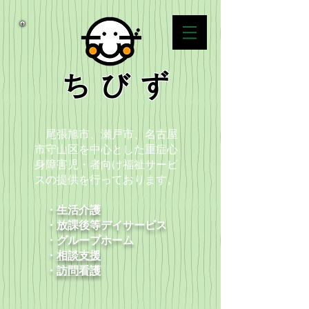
ちびず
尾張旭市、瀬戸市、名古屋
市守山区を中心とした重症心
身障害児・者向け福祉サービ
スの提供を行っております。
・生活介護
・放課後等デイサービス
​ ・グループホーム
・
相談支援
​ ・
訪問看護