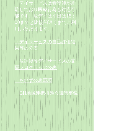
デイサービスは看護師が常
駐しており
医療行為も対応可
能です。放デイは
平日は18：
00までと
比較的遅くまでご利
用いただけます。
・デイサービスの自己評価結
果等の公表
・放課後等デイサービスの支
援プログラムの公表
・ちびず公表事項
・GH地域連携推進会議議事録