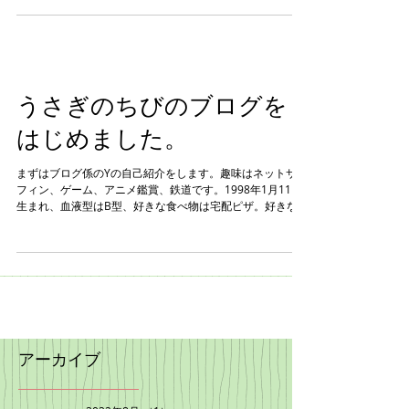
す。出生地は岐阜県。毛の色は黒色です。 今回の更新これ
で以上です。
うさぎのちびのブログを
はじめました。
まずはブログ係のYの自己紹介をします。趣味はネットサー
フィン、ゲーム、アニメ鑑賞、鉄道です。1998年1月11日
生まれ、血液型はB型、好きな食べ物は宅配ピザ。好きな動
物はやっぱりうさぎです。好きな色は黄色です、以上。 次
はちびの紹介です、ちびは黒くてかわいいです。ちびを飼
い...
アーカイブ