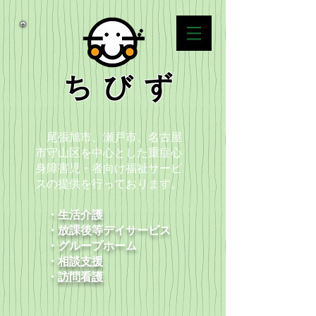
ちびず
尾張旭市、瀬戸市、名古屋
市守山区を中心とした重症心
身障害児・者向け福祉サービ
スの提供を行っております。
・生活介護
・放課後等デイサービス
​ ・グループホーム
・
相談支援
​ ・
訪問看護