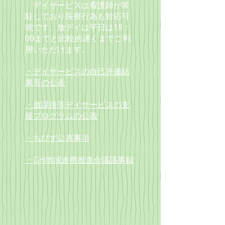
デイサービスは看護師が常
駐しており
医療行為も対応可
能です。放デイは
平日は18：
00までと
比較的遅くまでご利
用いただけます。
・デイサービスの自己評価結
果等の公表
・放課後等デイサービスの支
援プログラムの公表
・ちびず公表事項
・GH地域連携推進会議議事録