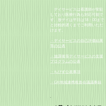
デイサービスは看護師が常駐
しており
医療行為も対応可能で
す。放デイは
平日は18：00まで
と
比較的遅くまでご利用いただ
けます。
・デイサービスの自己評価結果
等の公表
・放課後等デイサービスの支援
プログラムの公表
・ちびず公表事項
・GH地域連携推進会議議事録