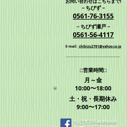
お問い合わせはこちらまで!
－ちびず－
​0561-76-3155
－
ちびず瀬戸
－
​0561-56-4117
E-mail:
chibizu2781@yahoo.co.jp
□営業時間□
月～金
10:00〜18:00
土・祝・長期休み
9:00〜17:00
ちびずのFacebook
ページは
こちら
から！