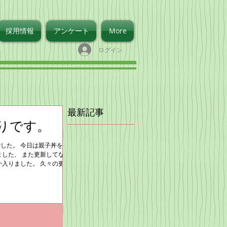
採用情報
アンケート
More
ログイン
最新記事
りです。
した。 今日は親子丼を作
ました、 また更新してない
か入りました。 久々の更新