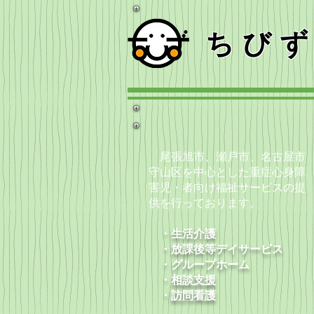
ちび
尾張旭市、瀬戸市、名古屋市
守山区を中心とした重症心身障
害児・者向け福祉サービスの提
供を行っております。
・生活介護
・放課後等デイサービス
​ ・グループホーム
・
相談支援
​ ・
訪問看護