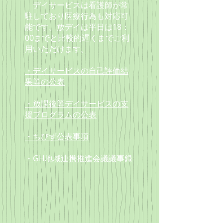
デイサービスは看護師が常
駐しており
医療行為も対応可
能です。放デイは
平日は18：
00までと
比較的遅くまでご利
用いただけます。
・デイサービスの自己評価結
果等の公表
・放課後等デイサービスの支
援プログラムの公表
・ちびず公表事項
・GH地域連携推進会議議事録