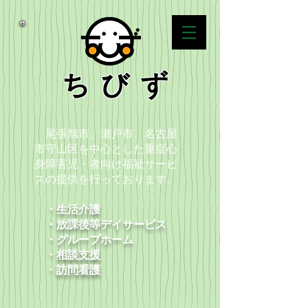
ちびず
尾張旭市、瀬戸市、名古屋
市守山区を中心とした重症心
身障害児・者向け福祉サービ
スの提供を行っております。
・生活介護
・放課後等デイサービス
​ ・グループホーム
・
相談支援
​ ・
訪問看護