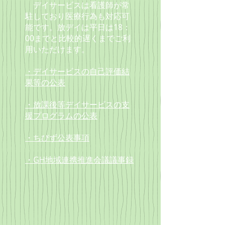
デイサービスは看護師が常
駐しており
医療行為も対応可
能です。放デイは
平日は18：
00までと
比較的遅くまでご利
用いただけます。
・デイサービスの自己評価結
果等の公表
・放課後等デイサービスの支
援プログラムの公表
・ちびず公表事項
・GH地域連携推進会議議事録