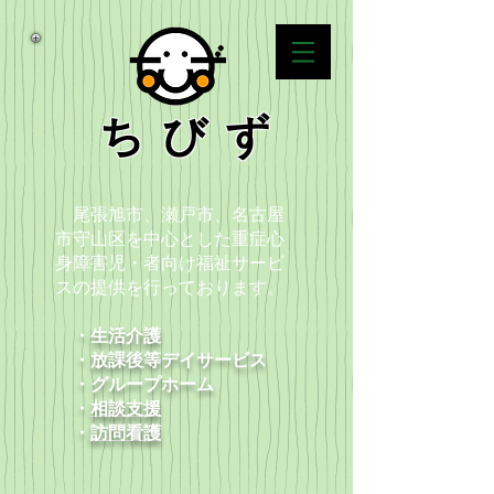
ちびず
尾張旭市、瀬戸市、名古屋
市守山区を中心とした重症心
身障害児・者向け福祉サービ
スの提供を行っております。
・生活介護
・放課後等デイサービス
​ ・グループホーム
・
相談支援
​ ・
訪問看護