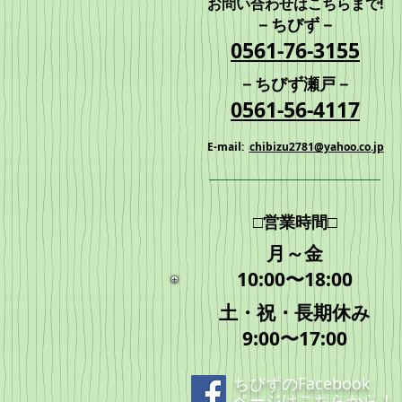
お問い合わせはこちらまで!
－ちびず－
​0561-76-3155
－
ちびず瀬戸
－
​0561-56-4117
E-mail:
chibizu2781@yahoo.co.jp
□営業時間□
月～金
10:00〜18:00
土・祝・長期休み
9:00〜17:00
ちびずのFacebook
ページは
こちら
から！