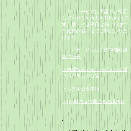
デイサービスは看護師が常駐
しており
医療行為も対応可能で
す。放デイは
平日は18：00まで
と
比較的遅くまでご利用いただ
けます。
・デイサービスの自己評価結果
等の公表
・放課後等デイサービスの支援
プログラムの公表
・ちびず公表事項
・GH地域連携推進会議議事録