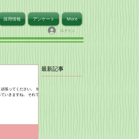
採用情報
アンケート
More
ログイン
最新記事
 頑張ってください。 ９月
っていきますね。 それで