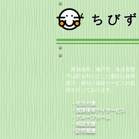
ちび
尾張旭市、瀬戸市、名古屋市
守山区を中心とした重症心身障
害児・者向け福祉サービスの提
供を行っております。
・生活介護
・放課後等デイサービス
​ ・グループホーム
・
相談支援
​ ・
訪問看護