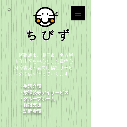
ちびず
尾張旭市、瀬戸市、名古屋
市守山区を中心とした重症心
身障害児・者向け福祉サービ
スの提供を行っております。
・生活介護
・放課後等デイサービス
​ ・グループホーム
・
相談支援
​ ・
訪問看護