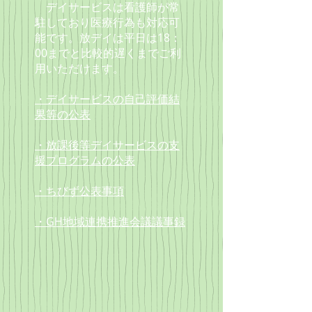
デイサービスは看護師が常
駐しており
医療行為も対応可
能です。放デイは
平日は18：
00までと
比較的遅くまでご利
用いただけます。
・デイサービスの自己評価結
果等の公表
・放課後等デイサービスの支
援プログラムの公表
・ちびず公表事項
・GH地域連携推進会議議事録